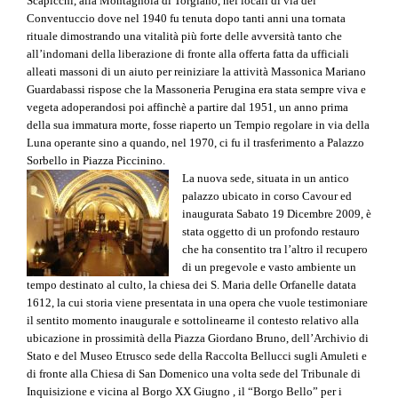
Scapicchi, alla Montagnola di Torgiano, nei locali di via del
Conventuccio dove nel 1940 fu tenuta dopo tanti anni una tornata
rituale dimostrando una vitalità più forte delle avversità tanto che
all’indomani della liberazione di fronte alla offerta fatta da ufficiali
alleati massoni di un aiuto per reiniziare la attività Massonica Mariano
Guardabassi rispose che la Massoneria Perugina era stata sempre viva e
vegeta adoperandosi poi affinchè a partire dal 1951, un anno prima
della sua immatura morte, fosse riaperto un Tempio regolare in via della
Luna operante sino a quando, nel 1970, ci fu il trasferimento a Palazzo
Sorbello in Piazza Piccinino.
La nuova sede, situata in un antico
palazzo ubicato in corso Cavour ed
inaugurata Sabato 19 Dicembre 2009, è
stata oggetto di un profondo restauro
che ha consentito tra l’altro il recupero
di un pregevole e vasto ambiente un
tempo destinato al culto, la chiesa dei S. Maria delle Orfanelle datata
1612, la cui storia viene presentata in una opera che vuole testimoniare
il sentito momento inaugurale e sottolinearne il contesto relativo alla
ubicazione in prossimità della Piazza Giordano Bruno, dell’Archivio di
Stato e del Museo Etrusco sede della Raccolta Bellucci sugli Amuleti e
di fronte alla Chiesa di San Domenico una volta sede del Tribunale di
Inquisizione e vicina al Borgo XX Giugno , il “Borgo Bello” per i