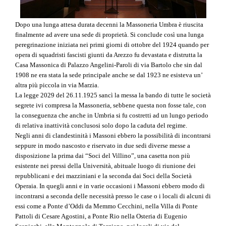
Dopo una lunga attesa durata decenni la Massoneria Umbra è riuscita
finalmente ad avere una sede di proprietà. Si conclude così una lunga
peregrinazione iniziata nei primi giorni di ottobre del 1924 quando per
opera di squadristi fascisti giunti da Arezzo fu devastata e distrutta la
Casa Massonica di Palazzo Angelini-Paroli di via Bartolo che sin dal
1908 ne era stata la sede principale anche se dal 1923 ne esisteva un’
altra più piccola in via Marzia.
La legge 2029 del 26.11.1925 sancì la messa la bando di tutte le società
segrete ivi compresa la Massoneria, sebbene questa non fosse tale, con
la conseguenza che anche in Umbria si fu costretti ad un lungo periodo
di relativa inattività conclusosi solo dopo la caduta del regime.
Negli anni di clandestinità i Massoni ebbero la possibilità di incontrarsi
seppure in modo nascosto e riservato in due sedi diverse messe a
disposizione la prima dai “Soci del Villino”, una casetta non più
esistente nei pressi della Università, abituale luogo di riunione dei
repubblicani e dei mazziniani e la seconda dai Soci della Società
Operaia. In quegli anni e in varie occasioni i Massoni ebbero modo di
incontrarsi a seconda delle necessità presso le case o i locali di alcuni di
essi come a Ponte d’Oddi da Memmo Cecchini, nella Villa di Ponte
Pattoli di Cesare Agostini, a Ponte Rio nella Osteria di Eugenio